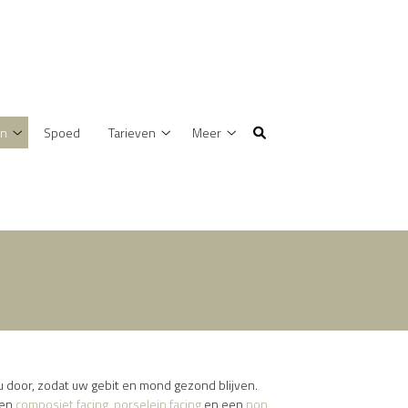
en
Spoed
Tarieven
Meer
Behandelingen
Tarieven
Meer
submenu
submenu
submenu
 door, zodat uw gebit en mond gezond blijven.
een
composiet facing
,
porselein facing
en een
non