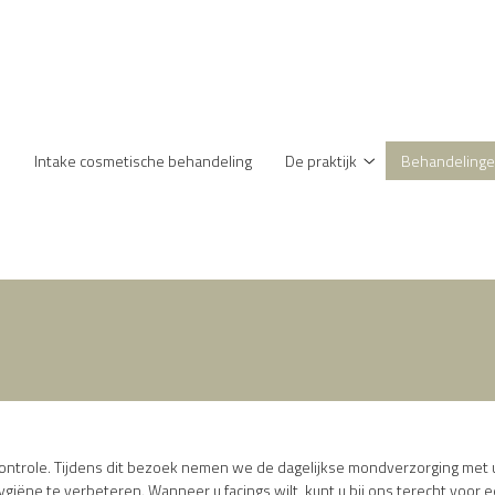
enu
Intake cosmetische behandeling
De praktijk
Behandeling
De
praktijk
submenu
controle. Tijdens dit bezoek nemen we de dagelijkse mondverzorging met u
ëne te verbeteren. Wanneer u facings wilt, kunt u bij ons terecht voor 