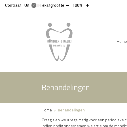
Tekst
Tekst
Contrast
Tekstgrootte
100%
Uit
verkleinen
vergroten
met
met
10%
10%
Hoofdm
Home
Behandelingen
Home
Behandelingen
Graag zien we u regelmatig voor een periodieke 
Indien nodig ondernemen we actie om de mondhygi