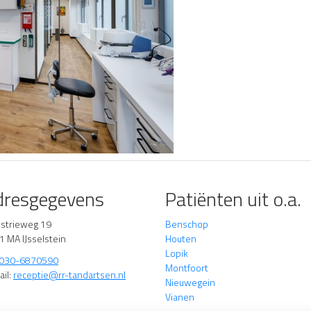
dresgegevens
Patiënten uit o.a.
ustrieweg 19
Benschop
1 MA IJsselstein
Houten
Lopik
030-6870590
Montfoort
ail:
receptie@rr-tandartsen.nl
Nieuwegein
Vianen