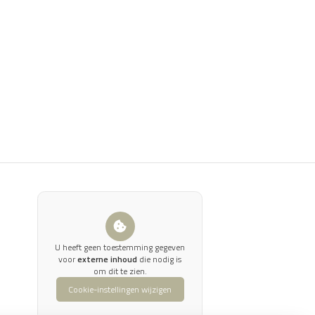
U heeft geen toestemming gegeven
voor
externe inhoud
die nodig is
om dit te zien.
Cookie-instellingen wijzigen