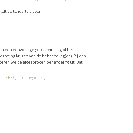
elt de tandarts u over:
aan een eenvoudige gebitsreiniging of het
egroting krijgen van de behandeling(en). Bij een
voeren we de afgesproken behandeling uit. Dat
ug CEREC
,
mondhygiënist
,