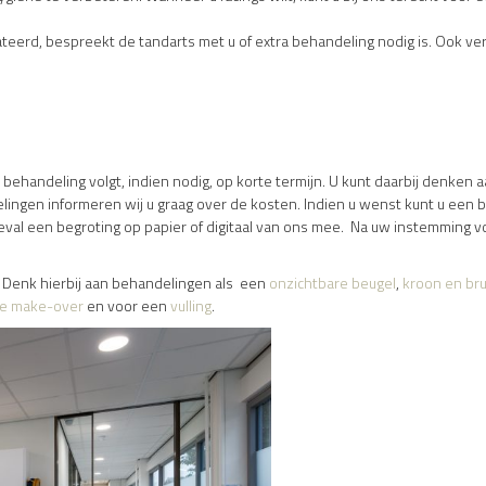
eerd, bespreekt de tandarts met u of extra behandeling nodig is. Ook vert
behandeling volgt, indien nodig, op korte termijn. U kunt daarbij denken 
lingen informeren wij u graag over de kosten. Indien u wenst kunt u een b
 geval een begroting op papier of digitaal van ons mee. Na uw instemming 
t. Denk hierbij aan behandelingen als een
onzichtbare beugel
,
kroon en br
le make-over
en voor een
vulling
.