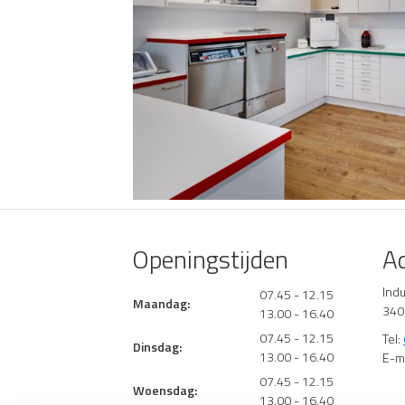
Openingstijden
A
Ind
07.45 - 12.15
Maandag:
340
13.00 - 16.40
07.45 - 12.15
Tel:
Dinsdag:
13.00 - 16.40
E-m
07.45 - 12.15
Woensdag:
13.00 - 16.40