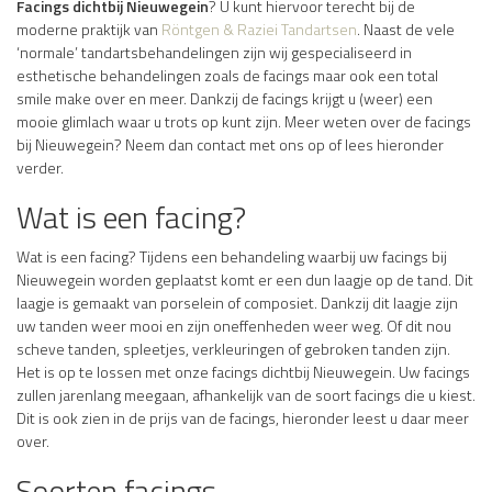
Facings dichtbij Nieuwegein
? U kunt hiervoor terecht bij de
moderne praktijk van
Röntgen & Raziei Tandartsen
. Naast de vele
‘normale’ tandartsbehandelingen zijn wij gespecialiseerd in
esthetische behandelingen zoals de facings maar ook een total
smile make over en meer. Dankzij de facings krijgt u (weer) een
mooie glimlach waar u trots op kunt zijn. Meer weten over de facings
bij Nieuwegein? Neem dan contact met ons op of lees hieronder
verder.
Wat is een facing?
Wat is een facing? Tijdens een behandeling waarbij uw facings bij
Nieuwegein worden geplaatst komt er een dun laagje op de tand. Dit
laagje is gemaakt van porselein of composiet. Dankzij dit laagje zijn
uw tanden weer mooi en zijn oneffenheden weer weg. Of dit nou
scheve tanden, spleetjes, verkleuringen of gebroken tanden zijn.
Het is op te lossen met onze facings dichtbij Nieuwegein. Uw facings
zullen jarenlang meegaan, afhankelijk van de soort facings die u kiest.
Dit is ook zien in de prijs van de facings, hieronder leest u daar meer
over.
Soorten facings