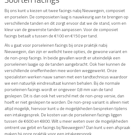
Bij ons kunt u kiezen uit twee facings nabij Nieuwegein, composiet
en porselein. De composieten laag is nauwkeurig aan te brengen op
verschillende tanden en dit zorgt ervoor dat we de stand, vorm en
kleur van de gewenste tanden aanpassen. Voor de composiet
facings betaalt u tussen de €100 en €150 per tand.
Als u gaat voor porseleinen facings bij onze praktijk nabij
Nieuwegein, dan zijn er wellicht twee opties, de gewone variant en
de non-prep facings. In beide gevallen wordt er uiteindelijk een
porseleinen laagje op de tanden aangebracht. Ook hier kunnen de
verschillende oneffenheden mee worden weggewerkt. Onze
specialisten werken nauw samen met een tandtechnicus waardoor
we een natuurlijk eindresultaat kunnen behalen. Bij de normale
porseleinen facings wordt er ongeveer 0,8 mm van de tand
geslepen. Dit is dan ook het verschil met de non-prep versie, dan
hoeft er niet geslepen te worden. De non-prep variant is alleen niet
altijd mogelijk, hiervoor kunt u de mogelijkheden bespreken tijdens
een intakegesprek. De kosten van de porseleinen facings liggen
tussen de €600 en €800. Wilt u meer weten over de mogelijkheden
omtrent uw gebit en facings bij Nieuwegein? Dan kunt u een afspraak
maken bij onze praktijk voor een intakegesprek.