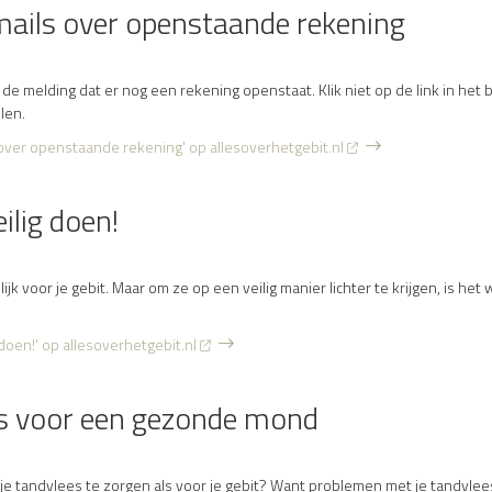
mails over openstaande rekening
de melding dat er nog een rekening openstaat. Klik niet op de link in het 
len.
 over openstaande rekening' op allesoverhetgebit.nl
ilig doen!
ijk voor je gebit. Maar om ze op een veilig manier lichter te krijgen, is het 
doen!' op allesoverhetgebit.nl
is voor een gezonde mond
r je tandvlees te zorgen als voor je gebit? Want problemen met je tandvl