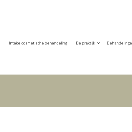
enu
Intake cosmetische behandeling
De praktijk
Behandeling
De
praktijk
submenu