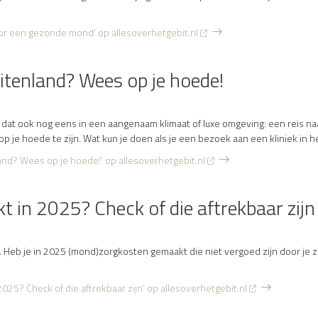
or een gezonde mond' op allesoverhetgebit.nl
uitenland? Wees op je hoede!
n dat ook nog eens in een aangenaam klimaat of luxe omgeving: een reis na
op je hoede te zijn. Wat kun je doen als je een bezoek aan een kliniek in he
land? Wees op je hoede!' op allesoverhetgebit.nl
in 2025? Check of die aftrekbaar zijn
. Heb je in 2025 (mond)zorgkosten gemaakt die niet vergoed zijn door je 
25? Check of die aftrekbaar zijn' op allesoverhetgebit.nl