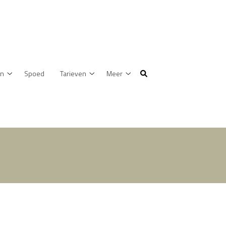
en
Spoed
Tarieven
Meer
Behandelingen
Tarieven
Meer
submenu
submenu
submenu