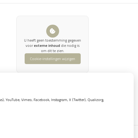
U heeft geen toestemming gegeven
voor
externe inhoud
die nodig is
om dit te zien.
Cookie-instellingen wijzigen
, YouTube, Vimeo, Facebook, Instagram, X (Twitter), Qualizorg,
Privacy verklaring
|
Cookie-instellingen
|
Voorwaarden