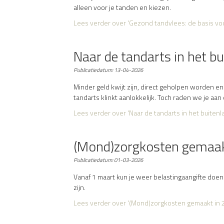
alleen voor je tanden en kiezen.
Lees verder
over 'Gezond tandvlees: de basis vo
Naar de tandarts in het b
Publicatiedatum:
13-04-2026
Minder geld kwijt zijn, direct geholpen worden e
tandarts klinkt aanlokkelijk. Toch raden we je aan 
Lees verder
over 'Naar de tandarts in het buiten
(Mond)zorgkosten gemaakt 
Publicatiedatum:
01-03-2026
Vanaf 1 maart kun je weer belastingaangifte doen
zijn.
Lees verder
over '(Mond)zorgkosten gemaakt in 20