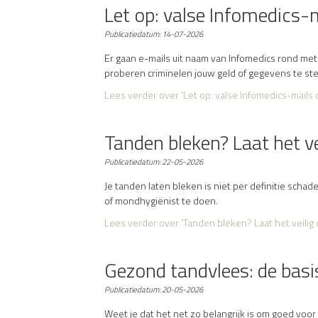
Let op: valse Infomedics-
Publicatiedatum:
14-07-2026
Er gaan e-mails uit naam van Infomedics rond met 
proberen criminelen jouw geld of gegevens te ste
Lees verder
over 'Let op: valse Infomedics-mails
Tanden bleken? Laat het ve
Publicatiedatum:
22-05-2026
Je tanden laten bleken is niet per definitie schadel
of mondhygiënist te doen.
Lees verder
over 'Tanden bleken? Laat het veilig 
Gezond tandvlees: de bas
Publicatiedatum:
20-05-2026
Weet je dat het net zo belangrijk is om goed voo