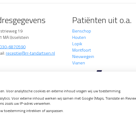
dresgegevens
Patiënten uit o.a.
ustrieweg 19
Benschop
1 MA IJsselstein
Houten
Lopik
030-6870590
Montfoort
ail:
receptie@rr-tandartsen.nl
Nieuwegein
Vianen
en. Voor analytische cookies en externe inhoud vragen wij uw toestemming.
tics. Voor externe inhoud werken wij samen met Google (Maps, Translate en Reviews)
ens zoals uw IP-adres verwerken.
arheid
uw toestemming intrekken of aanpassen.
Bezoek
Bezoek