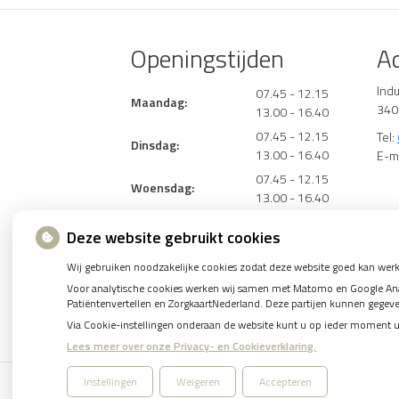
Openingstijden
A
Ind
07.45 - 12.15
Maandag:
340
13.00 - 16.40
07.45 - 12.15
Tel:
Dinsdag:
13.00 - 16.40
E-m
07.45 - 12.15
Woensdag:
13.00 - 16.40
07.45 - 12.15
Donderdag:
Deze website gebruikt cookies
13.00 - 16.40
07.45 - 12.15
Wij gebruiken noodzakelijke cookies zodat deze website goed kan werk
Vrijdag:
13.00 - 16.00
Voor analytische cookies werken wij samen met Matomo en Google Analy
Patiëntenvertellen en ZorgkaartNederland. Deze partijen kunnen gegev
Klik
hier
voor de actuele telefonische bereikba
Via Cookie-instellingen onderaan de website kunt u op ieder moment 
Lees meer over onze Privacy- en Cookieverklaring.
Instellingen
Weigeren
Accepteren
Uw Zorg Online
|
Beheer