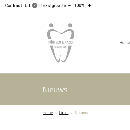
Tekst
Tekst
Contrast
Tekstgrootte
100%
Uit
verkleinen
vergroten
met
met
10%
10%
Hoofdm
Home
Nieuws
Home
Links
Nieuws