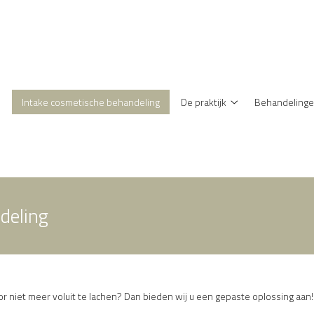
enu
Intake cosmetische behandeling
De praktijk
Behandeling
De
praktijk
submenu
deling
r niet meer voluit te lachen? Dan bieden wij u een gepaste oplossing aan!