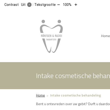
Tekst
Tekst
Contrast
Tekstgrootte
100%
Uit
verkleinen
vergroten
met
met
10%
10%
Hoofdm
Home
Intake cosmetische behan
Home
Intake cosmetische behandeling
Bent u ontevreden over uw gebit? Durft u daardoo