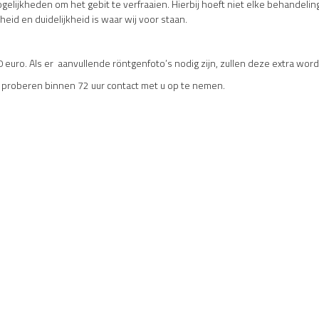
elijkheden om het gebit te verfraaien. Hierbij hoeft niet elke behandelin
eid en duidelijkheid is waar wij voor staan.
0 euro. Als er aanvullende röntgenfoto’s nodig zijn, zullen deze extra wo
ij proberen binnen 72 uur contact met u op te nemen.