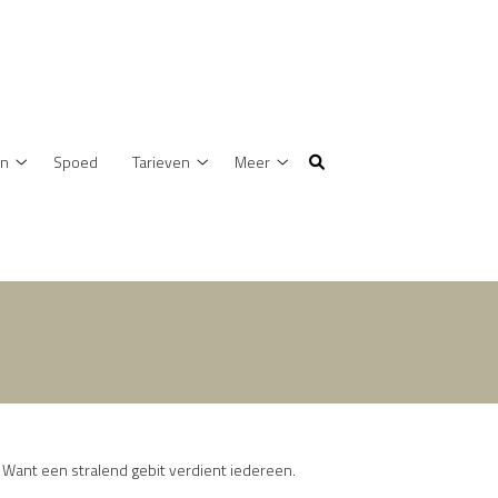
en
Spoed
Tarieven
Meer
Behandelingen
Tarieven
Meer
submenu
submenu
submenu
 Want een stralend gebit verdient iedereen.