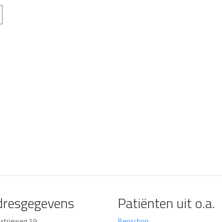
dresgegevens
Patiënten uit o.a.
ustrieweg 19
Benschop