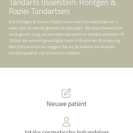
Tandarts IJsselstein: Röntgen &
Raziei Tandartsen
Eric Röntgen & Ashkan Raziei staan met hun team klaar om u
weer een stralende glimlach te bezorgen. Wij staan bekend om
onze goede zorg, persoonlijke aandacht en eerlijke adviezen. Al
30 jaar zijn wij een gevestigde naam in IJsselstein & omgeving.
Met trots kunnen wij zeggen dat wij de leukste en mooiste
tandartspraktijk van IJsselstein hebben.
Nieuwe patiënt
Intake cosmetische behandeling