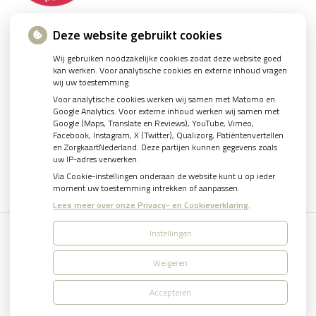
Deze website gebruikt cookies
Wij gebruiken noodzakelijke cookies zodat deze website goed
kan werken. Voor analytische cookies en externe inhoud vragen
wij uw toestemming.
U heeft geen toestemming gegeven voor
externe
Voor analytische cookies werken wij samen met Matomo en
inhoud
die nodig is om dit te zien.
Google Analytics. Voor externe inhoud werken wij samen met
Google (Maps, Translate en Reviews), YouTube, Vimeo,
Cookie-instellingen wijzigen
Facebook, Instagram, X (Twitter), Qualizorg, Patiëntenvertellen
en ZorgkaartNederland. Deze partijen kunnen gegevens zoals
uw IP-adres verwerken.
Via Cookie-instellingen onderaan de website kunt u op ieder
moment uw toestemming intrekken of aanpassen.
Lees meer over onze Privacy- en Cookieverklaring.
Instellingen
Uw Zorg Online
|
Beheer
Weigeren
Bezoek
Bezoek
onze
onze
Accepteren
Privacy verklaring
|
Cookie-instellingen
|
Voorwaarden
facebook
Instagram