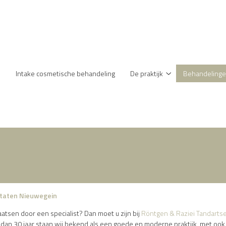
enu
Intake cosmetische behandeling
De praktijk
Behandeling
De
praktijk
submenu
taten Nieuwegein
atsen door een specialist? Dan moet u zijn bij
Röntgen & Raziei Tandarts
an 30 jaar staan wij bekend als een goede en moderne praktijk, met ook 