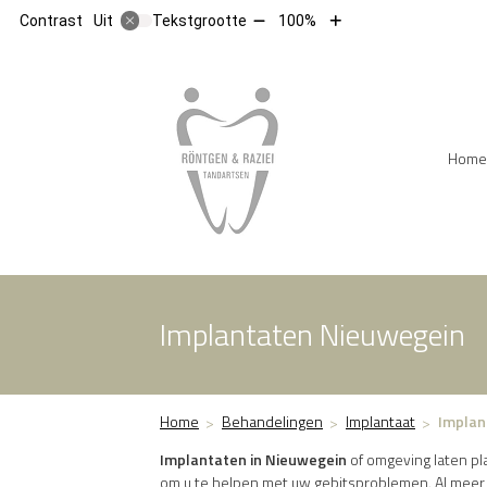
Tekst
Tekst
Contrast
Tekstgrootte
100%
Uit
verkleinen
vergroten
met
met
10%
10%
Hoofdm
Home
Implantaten Nieuwegein
Home
Behandelingen
Implantaat
Implan
Implantaten in Nieuwegein
of omgeving laten pla
om u te helpen met uw gebitsproblemen. Al meer d