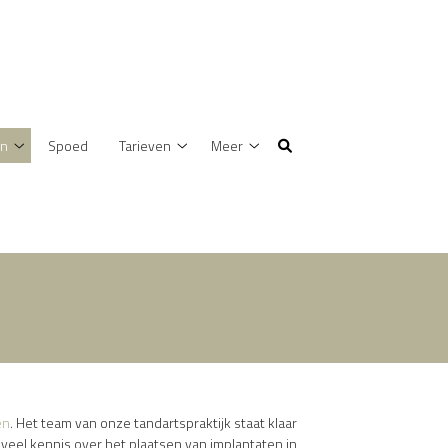
en
Spoed
Tarieven
Meer
Behandelingen
Tarieven
Meer
submenu
submenu
submenu
en
. Het team van onze tandartspraktijk staat klaar
veel kennis over het plaatsen van implantaten in