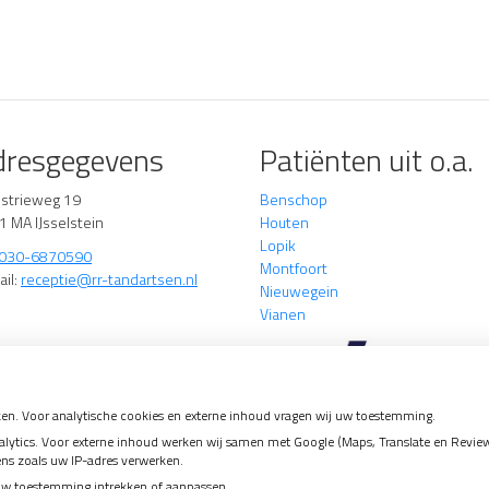
dresgegevens
Patiënten uit o.a.
ustrieweg 19
Benschop
1 MA IJsselstein
Houten
Lopik
030-6870590
Montfoort
ail:
receptie@rr-tandartsen.nl
Nieuwegein
Vianen
en. Voor analytische cookies en externe inhoud vragen wij uw toestemming.
tics. Voor externe inhoud werken wij samen met Google (Maps, Translate en Reviews)
ens zoals uw IP-adres verwerken.
arheid
uw toestemming intrekken of aanpassen.