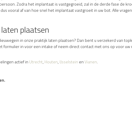
 persoon. Zodra het implantaat is vastgegroeid, zal in de derde fase de kr
dus vooral af van hoe snel het implantaat vastgroeit in uw bot. Alle vrag
 laten plaatsen
ij Nieuwegein in onze praktijk laten plaatsen? Dan bent u verzekerd van t
et formulier in voor een intake of neem direct contact met ons op voor u
elingen actief in
Utrecht
,
Houten
,
IJsselstein
en
Vianen
.
en.