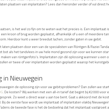
en plaatsen van implantaten? Lees dan hieronder verder of vul direct he
laatsen, is het wel zo fijn om te weten wat het precies is. Een implantaat 
 een kroon of brug worden geplaatst, afhankelijk of u een of meerdere tan
vorm. Hierdoor kunt u weer breeduit lachen, zonder gaten in uw gebit.
t laten plaatsen door een van de specialisten van Röntgen & Raziei Tandar
 bot als het tandvlees in uw hele mond gezond zijn voor we kunnen start
 maken van röntgenfoto’s. Implantaten zijn dé oplossing wanneer u een of
an zullen er twee of vier implantaten worden geplaatst waarop het kunstge
g in Nieuwegein
 Nieuwegein de oplossing zijn voor uw gebitsproblemen? Dan zullen we sta
OG
. De kosten? Wij werken met een all-in tarief dat begint bij €2000 voor
akegesprek. Zo weet u direct waar u aan toe bent. Gaat u akkoord met de k
 Bij de eerste fase wordt uw implantaat of implantaten vlakbij Nieuwegein 
. Tijdens de tweede fase is het de bedoeling dat het implantaat vastgroeit