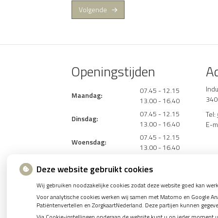
Volgende
Openingstijden
A
Ind
07.45 - 12.15
Maandag:
340
13.00 - 16.40
07.45 - 12.15
Tel:
Dinsdag:
13.00 - 16.40
E-m
07.45 - 12.15
Woensdag:
13.00 - 16.40
07.45 - 12.15
Donderdag:
Deze website gebruikt cookies
13.00 - 16.40
07.45 - 12.15
Wij gebruiken noodzakelijke cookies zodat deze website goed kan werk
Vrijdag:
13.00 - 16.00
Voor analytische cookies werken wij samen met Matomo en Google Analy
Patiëntenvertellen en ZorgkaartNederland. Deze partijen kunnen gegev
Klik
hier
voor de actuele telefonische bereikba
Via Cookie-instellingen onderaan de website kunt u op ieder moment 