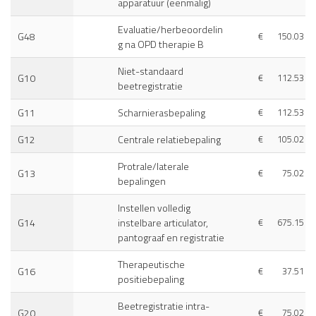
apparatuur (eenmalig)
Evaluatie/herbeoordelin
G48
€
150.03
g na OPD therapie B
Niet-standaard
G10
€
112.53
beetregistratie
G11
Scharnierasbepaling
€
112.53
G12
Centrale relatiebepaling
€
105.02
Protrale/laterale
G13
€
75.02
bepalingen
Instellen volledig
G14
instelbare articulator,
€
675.15
pantograaf en registratie
Therapeutische
G16
€
37.51
positiebepaling
Beetregistratie intra-
G20
€
75.02