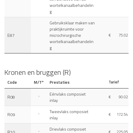
wortelkanaalbehandelin
g
Gebruiksklaar maken van
praktijkruimte voor
E87
microchirurgische
€
75.02
wortelkanaalbehandelin
g
Kronen en bruggen (R)
Code
M/T*
Prestaties
Tarief
Eénvlaks composiet
R08
*
€
90.02
inlay
Tweevlaks composiet
R09
*
€
172.54
inlay
Drievlaks composiet
R10
*
€
225.05