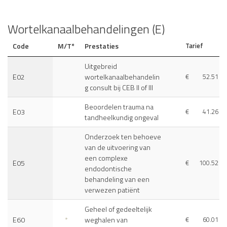
Wortelkanaalbehandelingen (E)
Code
M/T*
Prestaties
Tarief
Uitgebreid
E02
wortelkanaalbehandelin
€
52.51
g consult bij CEB II of III
Beoordelen trauma na
E03
€
41.26
tandheelkundig ongeval
Onderzoek ten behoeve
van de uitvoering van
een complexe
E05
€
100.52
endodontische
behandeling van een
verwezen patiënt
Geheel of gedeeltelijk
E60
*
weghalen van
€
60.01