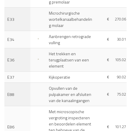
g premolaar
Microchirurgische
E33
wortelkanaalbehandelin
€
270.06
g molaar
Aanbrengen retrograde
E34
*
€
30.01
vulling
Het trekken en
E36
*
terugplaatsen van een
€
105.02
element
E37
Kijkoperatie
€
90.02
Opvullen van de
E88
pulpakamer en afsluiten
€
75.02
van de kanaalingangen
Met microscopische
vergroting inspecteren
en beoordelen element
E86
€
101.27
ten behoeve van de