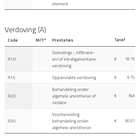
element
Verdoving (A)
Code
M/T*
Prestaties
Tarief
Geleidings-, infiltratie-
A10
en/of intraligamentaire
€
18.75
verdoving
A15
Oppervlakte verdoving
€
9.75
Behandeling onder
A20
algehele anesthesie of
€
Nvt
sedatie
Voorbereiding
A30
behandeling onder
€
60.01
algehele anesthesie