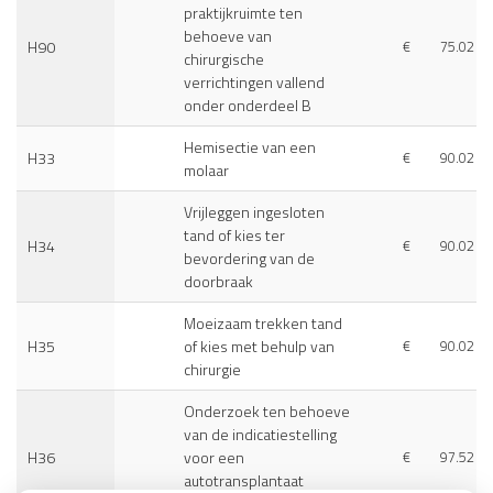
praktijkruimte ten
behoeve van
H90
€
75.02
chirurgische
verrichtingen vallend
onder onderdeel B
Hemisectie van een
H33
€
90.02
molaar
Vrijleggen ingesloten
tand of kies ter
H34
€
90.02
bevordering van de
doorbraak
Moeizaam trekken tand
H35
of kies met behulp van
€
90.02
chirurgie
Onderzoek ten behoeve
van de indicatiestelling
H36
voor een
€
97.52
autotransplantaat