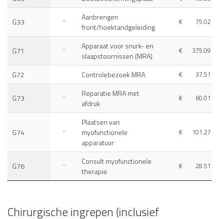
Aanbrengen
G33
*
€
75.02
front/hoektandgeleiding
Apparaat voor snurk- en
G71
*
€
375.09
slaapstoornissen (MRA)
G72
Controlebezoek MRA
€
37.51
Reparatie MRA met
G73
*
€
60.01
afdruk
Plaatsen van
G74
*
myofunctionele
€
101.27
apparatuur
Consult myofunctionele
G76
*
€
28.51
therapie
Chirurgische ingrepen (inclusief