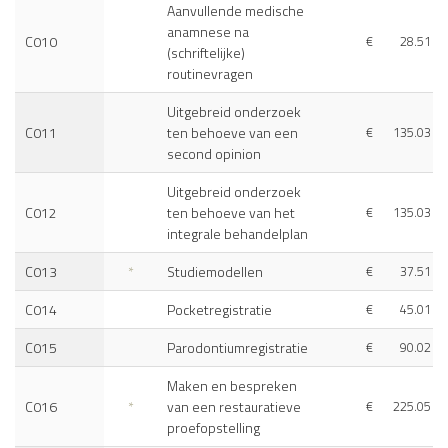
Aanvullende medische
anamnese na
C010
€
28.51
(schriftelijke)
routinevragen
Uitgebreid onderzoek
C011
ten behoeve van een
€
135.03
second opinion
Uitgebreid onderzoek
C012
ten behoeve van het
€
135.03
integrale behandelplan
C013
*
Studiemodellen
€
37.51
C014
Pocketregistratie
€
45.01
C015
Parodontiumregistratie
€
90.02
Maken en bespreken
C016
*
van een restauratieve
€
225.05
proefopstelling