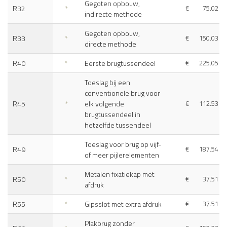
Gegoten opbouw,
R32
*
€
75.02
indirecte methode
Gegoten opbouw,
R33
*
€
150.03
directe methode
R40
*
Eerste brugtussendeel
€
225.05
Toeslag bij een
conventionele brug voor
R45
*
elk volgende
€
112.53
brugtussendeel in
hetzelfde tussendeel
Toeslag voor brug op vijf-
R49
€
187.54
of meer pijlerelementen
Metalen fixatiekap met
R50
*
€
37.51
afdruk
R55
*
Gipsslot met extra afdruk
€
37.51
Plakbrug zonder