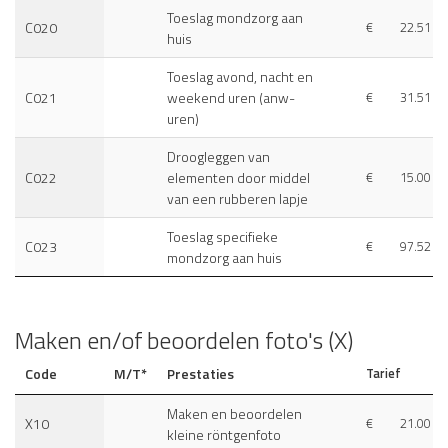
Toeslag mondzorg aan
C020
€
22.51
huis
Toeslag avond, nacht en
C021
weekend uren (anw-
€
31.51
uren)
Droogleggen van
C022
elementen door middel
€
15.00
van een rubberen lapje
Toeslag specifieke
C023
€
97.52
mondzorg aan huis
Maken en/of beoordelen foto's (X)
Code
M/T*
Prestaties
Tarief
Maken en beoordelen
X10
€
21.00
kleine röntgenfoto