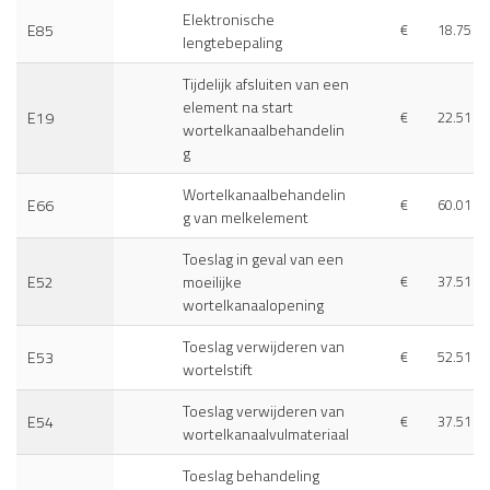
Elektronische
E85
€
18.75
lengtebepaling
Tijdelijk afsluiten van een
element na start
E19
€
22.51
wortelkanaalbehandelin
g
Wortelkanaalbehandelin
E66
€
60.01
g van melkelement
Toeslag in geval van een
E52
moeilijke
€
37.51
wortelkanaalopening
Toeslag verwijderen van
E53
€
52.51
wortelstift
Toeslag verwijderen van
E54
€
37.51
wortelkanaalvulmateriaal
Toeslag behandeling