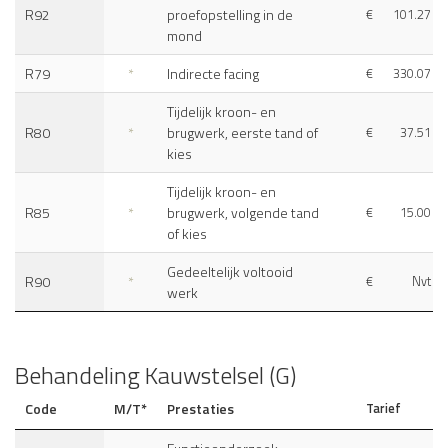
R92
proefopstelling in de
€
101.27
mond
R79
*
Indirecte facing
€
330.07
Tijdelijk kroon- en
R80
*
brugwerk, eerste tand of
€
37.51
kies
Tijdelijk kroon- en
R85
*
brugwerk, volgende tand
€
15.00
of kies
Gedeeltelijk voltooid
R90
*
€
Nvt
werk
Behandeling Kauwstelsel (G)
Code
M/T*
Prestaties
Tarief