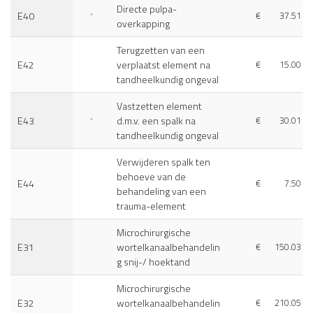
Directe pulpa-
E40
*
€
37.51
overkapping
Terugzetten van een
E42
verplaatst element na
€
15.00
tandheelkundig ongeval
Vastzetten element
E43
*
d.m.v. een spalk na
€
30.01
tandheelkundig ongeval
Verwijderen spalk ten
behoeve van de
E44
€
7.50
behandeling van een
trauma-element
Microchirurgische
E31
wortelkanaalbehandelin
€
150.03
g snij-/ hoektand
Microchirurgische
E32
wortelkanaalbehandelin
€
210.05