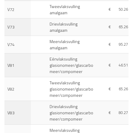
Tweevlaksvulling
V72
€
50.26
amalgaam
Drievlaksvulling
V73
€
65.26
amalgaam
Meervlaksvulling
V74
€
95.27
amalgaam
Eénvlaksvulling
V81
glasionomeer/glascarbo
€
46.51
meer/compomeer
Tweevlaksvulling
V82
glasionomeer/glascarbo
€
65.26
meer/compomeer
Drievlaksvulling
V83
glasionomeer/glascarbo
€
80.27
meer/compomeer
Meervlaksvulling