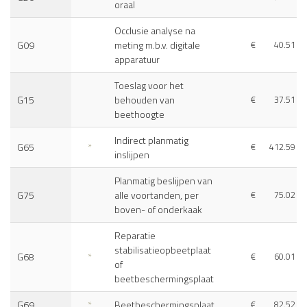
oraal
Occlusie analyse na
G09
meting m.b.v. digitale
€
40.51
apparatuur
Toeslag voor het
G15
behouden van
€
37.51
beethoogte
Indirect planmatig
G65
*
€
412.59
inslijpen
Planmatig beslijpen van
G75
alle voortanden, per
€
75.02
boven- of onderkaak
Reparatie
stabilisatieopbeetplaat
G68
*
€
60.01
of
beetbeschermingsplaat
G69
*
Beetbeschermingsplaat
€
82.52