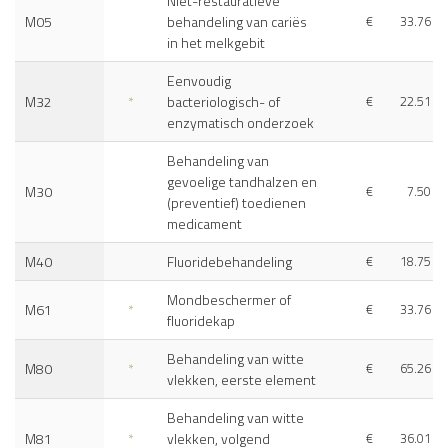
Niet-restauratieve
M05
behandeling van cariës
€
33.76
in het melkgebit
Eenvoudig
M32
*
bacteriologisch- of
€
22.51
enzymatisch onderzoek
Behandeling van
gevoelige tandhalzen en
M30
€
7.50
(preventief) toedienen
medicament
M40
Fluoridebehandeling
€
18.75
Mondbeschermer of
M61
*
€
33.76
fluoridekap
Behandeling van witte
M80
*
€
65.26
vlekken, eerste element
Behandeling van witte
M81
*
vlekken, volgend
€
36.01