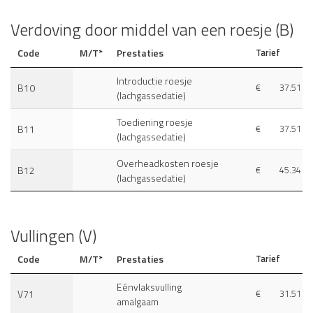
Verdoving door middel van een roesje (B)
Code
M/T*
Prestaties
Tarief
Introductie roesje
B10
€
37.51
(lachgassedatie)
Toediening roesje
B11
€
37.51
(lachgassedatie)
Overheadkosten roesje
B12
€
45.34
(lachgassedatie)
Vullingen (V)
Code
M/T*
Prestaties
Tarief
Eénvlaksvulling
V71
€
31.51
amalgaam