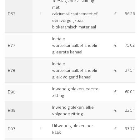
Toeslag voor afsluiting
met
E63
*
calciumsilicaatcement of
€
56.26
een vergelijkbaar
biokeramisch materiaal
Initiële
E77
wortelkanaalbehandelin
€
75.02
g, eerste kanaal
Initiële
E78
wortelkanaalbehandelin
€
37.51
g, elk volgend kanaal
Inwendig bleken, eerste
E90
€
60.01
zitting
Inwendig bleken, elke
E95
€
22.51
volgende zitting
Uitwendig bleken per
E97
*
€
93.77
kaak