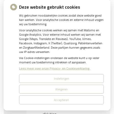
behandeling
Deze website gebruikt cookies
Onderzoek ten behoeve
Wij gebruiken noodzakelijke cookies zodat deze website goed
van de uitvoering voor
kan werken. Voor analytische cookies en externe inhoud vragen
H37
*
€
150.03
een autotransplantaat
wij uw toestemming.
behandeling.
Voor analytische cookies werken wij samen met Matomo en
Google Analytics. Voor externe inhoud werken wij samen met
Uitvoeren eerste
Google (Maps, Translate en Reviews), YouTube, Vimeo,
H38
*
€
343.58
autotransplantaat
Facebook, Instagram, X (Twitter), Qualizorg, Patiëntenvertellen
en ZorgkaartNederland. Deze partijen kunnen gegevens zoals
uw IP-adres verwerken.
Uitvoeren volgende
Via Cookie-instellingen onderaan de website kunt u op ieder
H39
autotransplantaat, in
€
141.78
moment uw toestemming intrekken of aanpassen.
dezelfde zitting
Lees meer over onze Privacy- en Cookieverklaring.
Corrigeren van de vorm
H40
€
67.52
van de kaak, per kaak
Instellingen
Verwijderen van het
Weigeren
H41
€
45.01
lipbandje of tongriempje
Accepteren
Wortelpuntoperatie, per
H42
tandwortel, zonder
€
90.02
afsluiting