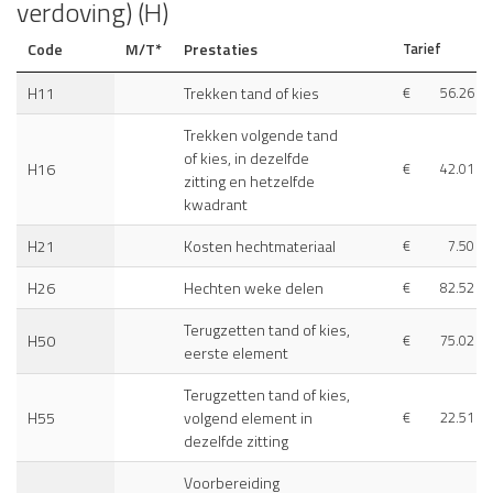
verdoving) (H)
Code
M/T*
Prestaties
Tarief
H11
Trekken tand of kies
€
56.26
Trekken volgende tand
of kies, in dezelfde
H16
€
42.01
zitting en hetzelfde
kwadrant
H21
Kosten hechtmateriaal
€
7.50
H26
Hechten weke delen
€
82.52
Terugzetten tand of kies,
H50
€
75.02
eerste element
Terugzetten tand of kies,
H55
volgend element in
€
22.51
dezelfde zitting
Voorbereiding