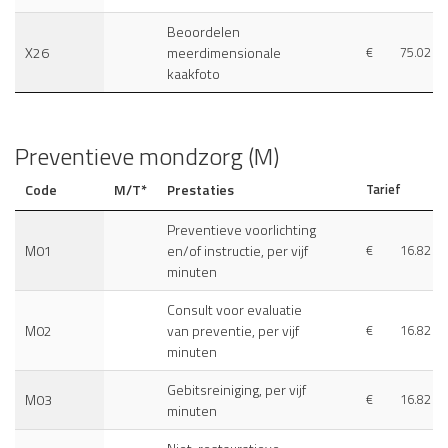
Beoordelen
X26
meerdimensionale
€
75.02
kaakfoto
Preventieve mondzorg (M)
Code
M/T*
Prestaties
Tarief
Preventieve voorlichting
M01
en/of instructie, per vijf
€
16.82
minuten
Consult voor evaluatie
M02
van preventie, per vijf
€
16.82
minuten
Gebitsreiniging, per vijf
M03
€
16.82
minuten