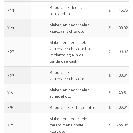
Beoordelen kleine
X11
€
15.75
röntgenfoto
Maken en beoordelen
X21
€
90.02
kaakoverzichtsfoto
Maken en beoordelen
kaakoverzichtsfoto t.b.v.
X22
€
90.02
implantologie in de
tandeloze kaak
Beoordelen
X23
€
33.01
kaakoverzichtsfoto
Maken en beoordelen
X24
€
40.51
schedelfoto
X34
Beoordelen schedelfoto
€
30.01
Maken en beoordelen
X25
meerdimensionale
€
255.06
kaakfoto