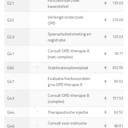
Functieonderzoek
G21
€
135.03
kauwstelsel
Verlengd onderzoek
G22
€
270.06
OPD
Spieractiviteitsmeting en
G23
€
120.03
registratie
Consult OPD-therapie A
G41
€
78.77
(niet-complex)
G62
*
Stabilisatieopbeetplaat
€
202.55
Evaluatie/herbeoordelin
G47
€
90.02
g na OPD therapie A
Consult OPD-therapie B
G43
€
151.53
(complex)
G44
*
Therapeutische injectie
€
82.52
Consult voor instructie
G46
*
€
60.01