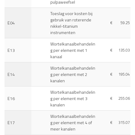
pulpaweefsel
Toeslag voor kosten bij
gebruik van roterende
E04
€
59.25
nikkel-titanium
instrumenten
Wortelkanaalbehandelin
E13
g per element met 1
€
135.03
kanaal
Wortelkanaalbehandelin
E14
g per element met 2
€
195.04
kanalen
Wortelkanaalbehandelin
E16
g per element met 3
€
255.06
kanalen
Wortelkanaalbehandelin
E17
g per element met 4 of
€
315.07
meer kanalen