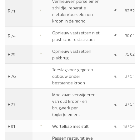
Vernieuwen porseleinen
schildje, reparatie
R71
*
€
82.52
metalen/porseleinen
kroon in de mond
Opnieuw vastzetten niet
R74
*
€
30.01
plastische restauraties
Opnieuw vastzetten
R75
*
€
75.02
plakbrug
Toeslag voor gegoten
R76
opbouw onder
€
37.51
bestaande kroon
Moeizaam verwijderen
van oud kroon- en
R77
€
37.51
brugwerk per
(pijler)element
R91
*
Wortelkap met stift
€
187.54
Passen restauratieve