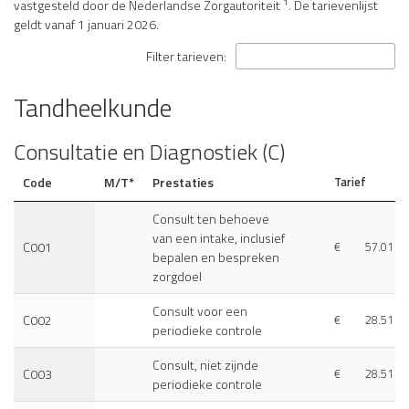
1
vastgesteld door de Nederlandse Zorgautoriteit
. De tarievenlijst
geldt vanaf 1 januari 2026.
Filter tarieven:
Tandheelkunde
Consultatie en Diagnostiek (C)
Code
M/T*
Prestaties
Tarief
Consult ten behoeve
van een intake, inclusief
C001
€
57.01
bepalen en bespreken
zorgdoel
Consult voor een
C002
€
28.51
periodieke controle
Consult, niet zijnde
C003
€
28.51
periodieke controle