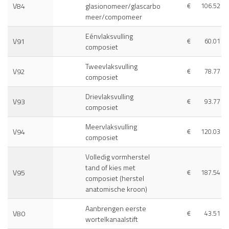
V84
glasionomeer/glascarbo
€
106.52
meer/compomeer
Eénvlaksvulling
V91
€
60.01
composiet
Tweevlaksvulling
V92
€
78.77
composiet
Drievlaksvulling
V93
€
93.77
composiet
Meervlaksvulling
V94
€
120.03
composiet
Volledig vormherstel
tand of kies met
V95
€
187.54
composiet (herstel
anatomische kroon)
Aanbrengen eerste
V80
€
43.51
wortelkanaalstift