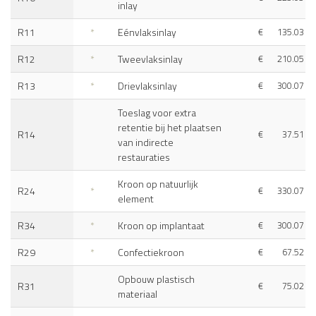
inlay
R11
*
Eénvlaksinlay
€
135.03
R12
*
Tweevlaksinlay
€
210.05
R13
*
Drievlaksinlay
€
300.07
Toeslag voor extra
retentie bij het plaatsen
R14
€
37.51
van indirecte
restauraties
Kroon op natuurlijk
R24
*
€
330.07
element
R34
*
Kroon op implantaat
€
300.07
R29
*
Confectiekroon
€
67.52
Opbouw plastisch
R31
€
75.02
materiaal