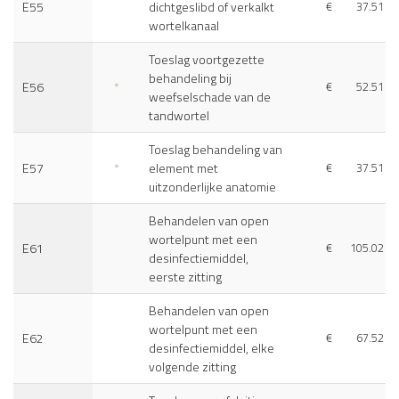
E55
dichtgeslibd of verkalkt
€
37.51
wortelkanaal
Toeslag voortgezette
behandeling bij
E56
*
€
52.51
weefselschade van de
tandwortel
Toeslag behandeling van
E57
*
element met
€
37.51
uitzonderlijke anatomie
Behandelen van open
wortelpunt met een
E61
€
105.02
desinfectiemiddel,
eerste zitting
Behandelen van open
wortelpunt met een
E62
€
67.52
desinfectiemiddel, elke
volgende zitting