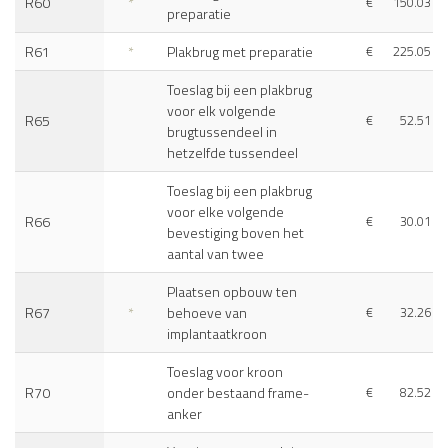
R60
*
€
150.03
preparatie
R61
*
Plakbrug met preparatie
€
225.05
Toeslag bij een plakbrug
voor elk volgende
R65
€
52.51
brugtussendeel in
hetzelfde tussendeel
Toeslag bij een plakbrug
voor elke volgende
R66
€
30.01
bevestiging boven het
aantal van twee
Plaatsen opbouw ten
R67
*
behoeve van
€
32.26
implantaatkroon
Toeslag voor kroon
R70
onder bestaand frame-
€
82.52
anker