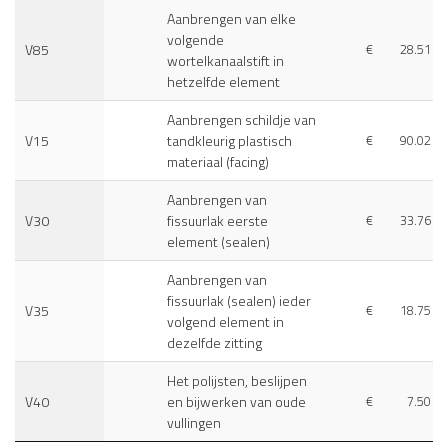
Aanbrengen van elke
volgende
V85
€
28.51
wortelkanaalstift in
hetzelfde element
Aanbrengen schildje van
V15
tandkleurig plastisch
€
90.02
materiaal (facing)
Aanbrengen van
V30
fissuurlak eerste
€
33.76
element (sealen)
Aanbrengen van
fissuurlak (sealen) ieder
V35
€
18.75
volgend element in
dezelfde zitting
Het polijsten, beslijpen
V40
en bijwerken van oude
€
7.50
vullingen