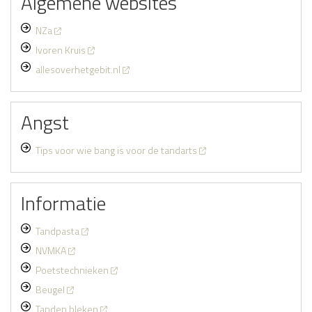
Algemene websites
NZa
Ivoren Kruis
allesoverhetgebit.nl
Angst
Tips voor wie bang is voor de tandarts
Informatie
Tandpasta
NVMKA
Poetstechnieken
Beugel
Tanden bleken