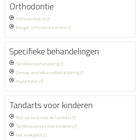
Orthodontie
Orthodontist.nl
Beugel, orthodontie online
Specifieke behandelingen
Tandvleesbehandeling
Zenuw, wortelkanaalbehandeling
Implantaten
Tandarts voor kinderen
Met uw kind naar de tandarts
Tandenpoetsen met kinderen
Het melkgebit