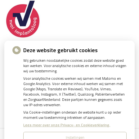
Deze website gebruikt cookies
Wij gebruiken noodzakelijke cookies zodat deze website goed
kan werken. Voor analytische cookies en externe inhoud vragen
wij uw toestemming.
U heeft geen toestemming gegeven voor
externe
Voor analytische cookies werken wij samen met Matomo en
inhoud
die nodig is om dit te zien.
Google Analytics. Voor externe inhoud werken wij samen met
Google (Maps, Translate en Reviews), YouTube, Vimeo,
Cookie-instellingen wijzigen
Facebook, Instagram, X (Twitter), Qualizorg, Patiëntenvertellen
en ZorgkaartNederland. Deze partijen kunnen gegevens zoals
uw IP-adres verwerken.
Via Cookie-instellingen onderaan de website kunt u op ieder
moment uw toestemming intrekken of aanpassen.
Lees meer over onze Privacy- en Cookieverklaring.
Instellingen