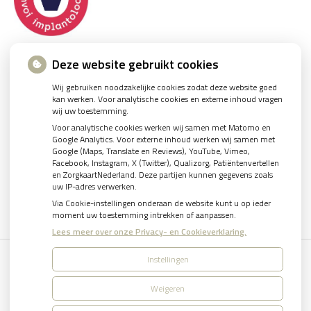
Deze website gebruikt cookies
Wij gebruiken noodzakelijke cookies zodat deze website goed
kan werken. Voor analytische cookies en externe inhoud vragen
wij uw toestemming.
U heeft geen toestemming gegeven voor
externe
Voor analytische cookies werken wij samen met Matomo en
inhoud
die nodig is om dit te zien.
Google Analytics. Voor externe inhoud werken wij samen met
Google (Maps, Translate en Reviews), YouTube, Vimeo,
Cookie-instellingen wijzigen
Facebook, Instagram, X (Twitter), Qualizorg, Patiëntenvertellen
en ZorgkaartNederland. Deze partijen kunnen gegevens zoals
uw IP-adres verwerken.
Via Cookie-instellingen onderaan de website kunt u op ieder
moment uw toestemming intrekken of aanpassen.
Lees meer over onze Privacy- en Cookieverklaring.
Instellingen
Uw Zorg Online
|
Beheer
Weigeren
Bezoek
Bezoek